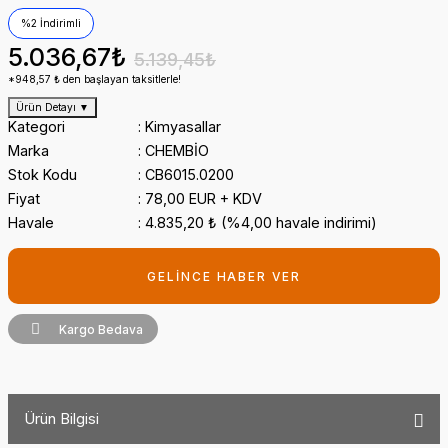
%2 İndirimli
5.036,67₺
5.139,45₺
*948,57 ₺ den başlayan taksitlerle!
Ürün Detayı
▼
Kategori
Kimyasallar
Marka
CHEMBİO
Stok Kodu
CB6015.0200
Fiyat
78,00 EUR + KDV
Havale
4.835,20 ₺ (%4,00 havale indirimi)
GELİNCE HABER VER
Kargo Bedava
Ürün Bilgisi