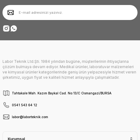
Ürün bilgilerinde hatalar bulunuyor.
Ürün fiyatı diğer sitelerden daha pahalı.
Deneyimini Paylaş
Bu ürüne benzer farklı alternatifler olmalı.
Labor Teknik Ltd.Şti. 1984 yılından bugüne, müşterilerinin ihtiyaçlarına
Gönder
çözüm bulmaya devam ediyor. Medikal ürünler, laboratuvar malzemeleri
ve kimyasal ürünler kategorilerinde geniş ürün yelpazesiyle hizmet veren
şirketimiz, uygun fiyat ve kaliteli hizmet anlayışıyla çalışmaktadır.
Tahtakale Mah. Kazım Baykal Cad. No:13/C Osmangazi/BURSA
0541 543 64 12
labor@laborteknik.com
Kurumsal