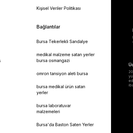
Kişisel Veriler Politikası
Bağlantılar
Bursa Tekerlekli Sandalye
medikal malzeme satan yerler
ş
bursa osmangazi
Üc
20
omron tansiyon aleti bursa
yü
ed
ib
bursa medikal ürün satan
yerler
bursa laboratuvar
malzemeleri
Bursa'da Baston Saten Yerler