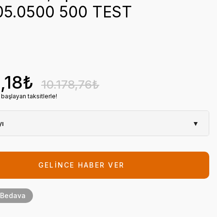
5.0500 500 TEST
,18₺
10.178,76₺
başlayan taksitlerle!
yı
▼
Kimyasallar
CHEMBİO
GELİNCE HABER VER
du
CB6005.0500
154,48 EUR + KDV
 Bedava
9.576,17 ₺ (%4,00 havale indirimi)