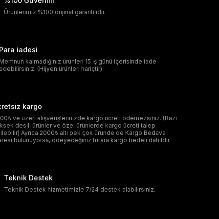
%100 Güvenilir
Ürünlerimiz %100 orijinal garantilidir.
Para iadesi
Memnun kalmadığınız ürünleri 15 iş günü içerisinde iade
edebilirsiniz. (Hijyen ürünleri hariçtir)
retsiz kargo
00₺ ve üzeri alışverişlerinizde kargo ücreti ödemezsiniz. (Bazı
ksek desili ürünler ve özel ürünlerde kargo ücreti talep
ilebilir) Ayrıca 2000₺ altı pek çok üründe de Kargo Bedava
aresi bulunuyorsa, ödeyeceğiniz tutara kargo bedeli dahildir.
Teknik Destek
Teknik Destek hizmetimizle 7/24 destek alabilirsiniz.