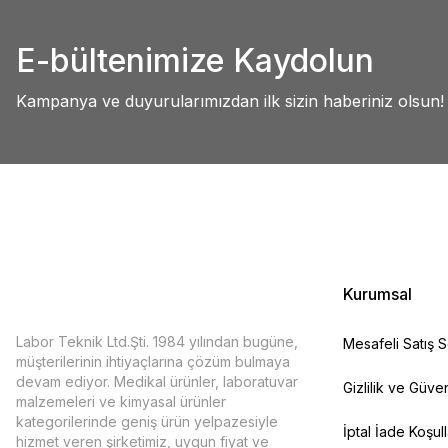
Abdullah AKALIN | 01/07/2025
Ürün resmi kalitesiz, bozuk veya görüntülenemiyor.
E-bültenimize Kaydolun
Ürün açıklamasında eksik bilgiler bulunuyor.
Deneyimini Paylaş
Ürün bilgilerinde hatalar bulunuyor.
Kampanya ve duyurularımızdan ilk sizin haberiniz olsun!
Ürün fiyatı diğer sitelerden daha pahalı.
Bu ürüne benzer farklı alternatifler olmalı.
Kurumsal
Labor Teknik Ltd.Şti. 1984 yılından bugüne,
Mesafeli Satış 
müşterilerinin ihtiyaçlarına çözüm bulmaya
devam ediyor. Medikal ürünler, laboratuvar
Gizlilik ve Güven
malzemeleri ve kimyasal ürünler
kategorilerinde geniş ürün yelpazesiyle
İptal İade Koşull
hizmet veren şirketimiz, uygun fiyat ve