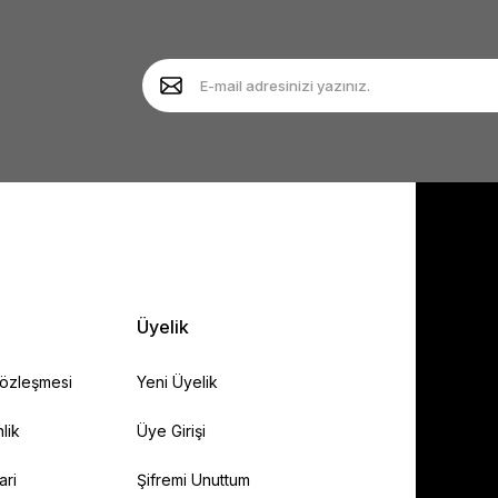
Yorum Yaz
Soru Sor
Gönder
Üyelik
Sözleşmesi
Yeni Üyelik
lik
Üye Girişi
ari
Şifremi Unuttum