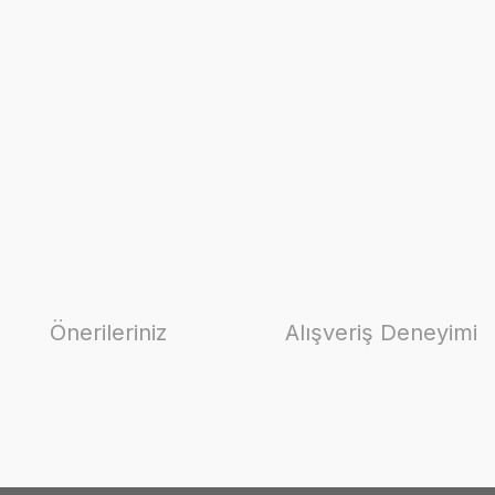
Önerileriniz
Alışveriş Deneyimi
ilirsiniz.