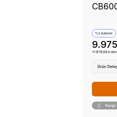
CB600
%2 İndirimli
9.975
*1.878,66 ₺ den 
Ürün Deta
Kategori
Marka
Stok Ko
Fiyat
Kargo
Havale