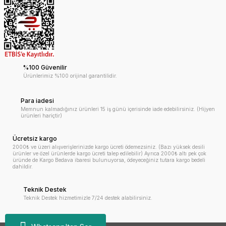
%100 Güvenilir
Ürünlerimiz %100 orijinal garantilidir.
Para iadesi
Memnun kalmadığınız ürünleri 15 iş günü içerisinde iade edebilirsiniz. (Hijyen
ürünleri hariçtir)
Ücretsiz kargo
2000₺ ve üzeri alışverişlerinizde kargo ücreti ödemezsiniz. (Bazı yüksek desili
ürünler ve özel ürünlerde kargo ücreti talep edilebilir) Ayrıca 2000₺ altı pek çok
üründe de Kargo Bedava ibaresi bulunuyorsa, ödeyeceğiniz tutara kargo bedeli
dahildir.
Teknik Destek
Teknik Destek hizmetimizle 7/24 destek alabilirsiniz.