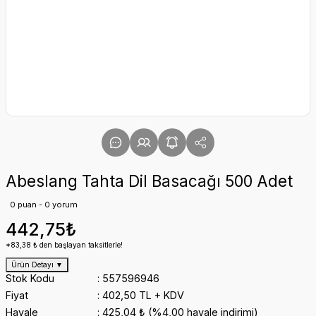
Abeslang Tahta Dil Basacağı 500 Adet
0 puan - 0 yorum
442,75₺
*83,38 ₺ den başlayan taksitlerle!
Ürün Detayı
▼
Stok Kodu
557596946
Fiyat
402,50 TL + KDV
Havale
425,04 ₺ (%4,00 havale indirimi)