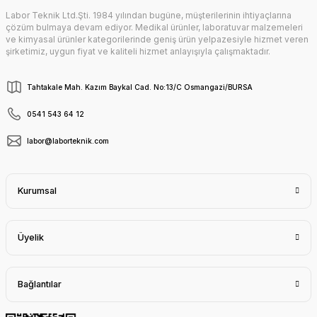
Labor Teknik Ltd.Şti. 1984 yılından bugüne, müşterilerinin ihtiyaçlarına
Gönder
çözüm bulmaya devam ediyor. Medikal ürünler, laboratuvar malzemeleri
ve kimyasal ürünler kategorilerinde geniş ürün yelpazesiyle hizmet veren
şirketimiz, uygun fiyat ve kaliteli hizmet anlayışıyla çalışmaktadır.
Tahtakale Mah. Kazım Baykal Cad. No:13/C Osmangazi/BURSA
0541 543 64 12
labor@laborteknik.com
Kurumsal
Üyelik
Bağlantılar