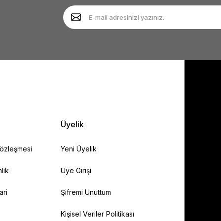
Yorum Yaz
Soru Sor
Gönder
Üyelik
Sözleşmesi
Yeni Üyelik
lik
Üye Girişi
ari
Şifremi Unuttum
Kişisel Veriler Politikası