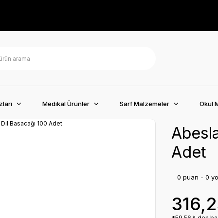
ları
Medikal Ürünler
Sarf Malzemeler
Okul 
Abesla
Adet
0 puan - 0 y
316,
*59,56 ₺ den baş