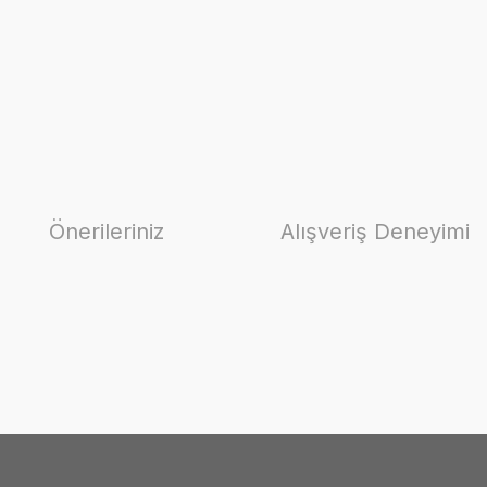
Önerileriniz
Alışveriş Deneyimi
ilirsiniz.