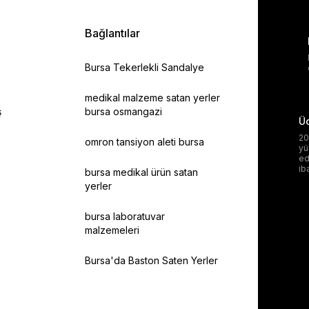
Bağlantılar
Bursa Tekerlekli Sandalye
medikal malzeme satan yerler
ş
bursa osmangazi
Üc
20
omron tansiyon aleti bursa
yü
ed
ib
bursa medikal ürün satan
yerler
bursa laboratuvar
malzemeleri
Bursa'da Baston Saten Yerler