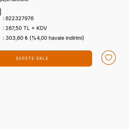
622327976
287,50 TL + KDV
303,60 ₺ (%4,00 havale indirimi)
SEPETE EKLE