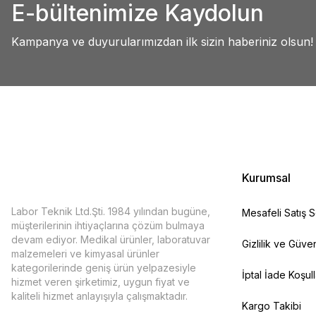
E-bültenimize Kaydolun
Ürün açıklamasında eksik bilgiler bulunuyor.
Deneyimini Paylaş
Ürün bilgilerinde hatalar bulunuyor.
Kampanya ve duyurularımızdan ilk sizin haberiniz olsun!
Ürün fiyatı diğer sitelerden daha pahalı.
Bu ürüne benzer farklı alternatifler olmalı.
Kurumsal
Labor Teknik Ltd.Şti. 1984 yılından bugüne,
Mesafeli Satış 
müşterilerinin ihtiyaçlarına çözüm bulmaya
devam ediyor. Medikal ürünler, laboratuvar
Gizlilik ve Güven
malzemeleri ve kimyasal ürünler
kategorilerinde geniş ürün yelpazesiyle
İptal İade Koşull
hizmet veren şirketimiz, uygun fiyat ve
kaliteli hizmet anlayışıyla çalışmaktadır.
Kargo Takibi