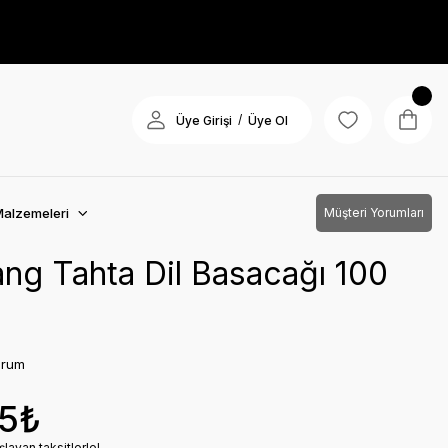
/
Üye Girişi
Üye Ol
Malzemeleri
Müşteri Yorumları
ng Tahta Dil Basacağı 100
orum
25₺
layan taksitlerle!